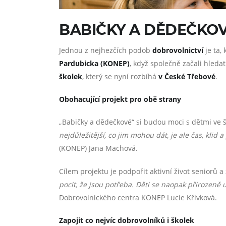
BABIČKY A DĚDEČKOV
Jednou z nejhezčích podob
dobrovolnictví
je ta,
Pardubicka (KONEP)
, když společně začali hleda
školek
, který se nyní rozbíhá
v České Třebové
.
Obohacující projekt pro obě strany
„Babičky a dědečkové“ si budou moci s dětmi ve š
nejdůležitější, co jim mohou dát, je ale čas, kli
(KONEP) Jana Machová.
Cílem projektu je podpořit aktivní život seniorů a
pocit, že jsou potřeba. Děti se naopak přirozeně uč
Dobrovolnického centra KONEP Lucie Křivková.
Zapojit co nejvíc dobrovolníků i školek