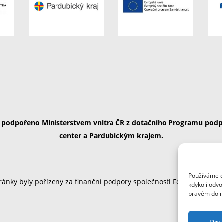
ě podpořeno Ministerstvem vnitra ČR z dotačního Programu podp
center a Pardubickým krajem.
Používáme c
ánky byly pořízeny za finanční podpory společnosti Foxconn Česká
kdykoli odvo
pravém doln
Pov