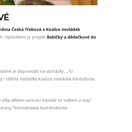
VÉ
ěsta Česká Třebová a Koalice nevládek
ch. Výsledkem je projekt
Babičky a dědečkové do
řípadně je doprovodit na vycházky.
„To
á,“
sdělila ředitelka Koalice nevládek Pardubicka
i díky dětem neztrácí kontakt se světem a mají
trany,“
konstatovala koordinátorka