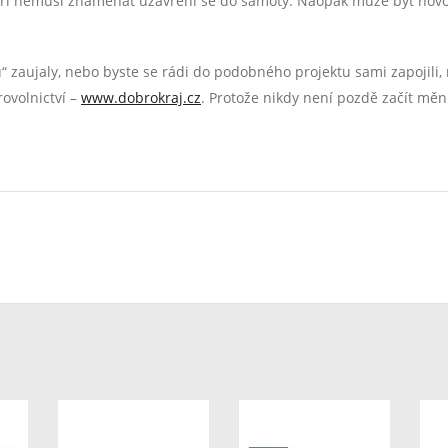
áří nemusí znamenat uzavření se do samoty. Naopak může být novo
“ zaujaly, nebo byste se rádi do podobného projektu sami zapojili
ovolnictví –
www.dobrokraj.cz
. Protože nikdy není pozdě začít měn