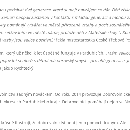
 potkávat dvě generace, které si mají navzájem co dát. Děti získají
t. Senioři naopak zůstanou v kontaktu s mladou generací a mohou zaž
vity pomáhají vytvářet ve městě přirozené vztahy a pocit sounáležit
m setkáváním ve městě máme, protože děti z Mateřské školy U Kou
vazby jsou velice pozitivní,“
řekla místostarostka České Třebové Pe
m, který už několik let úspěšně funguje v Pardubicích.
„Mám velkou 
pojování seniorů s dětmi má obrovský smysl – pro obě generace. Je s
 Jakub Rychtecký.
ovolnictví žádným nováčkem. Od roku 2014 provozuje Dobrovolnick
 okresech Pardubického kraje. Dobrovolníci pomáhají nejen ve škols
, krásně ilustrují, že dobrovolnictví není jen o pomoci druhým. Ale 