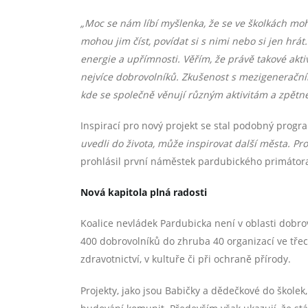
„Moc se nám líbí myšlenka, že se ve školkách mohou
mohou jim číst, povídat si s nimi nebo si jen hrá
energie a upřímnosti. Věřím, že právě takové akti
nejvíce dobrovolníků. Zkušenost s mezigenerační
kde se společně věnují různým aktivitám a zpětné 
Inspirací pro nový projekt se stal podobný progra
uvedli do života, může inspirovat další města. Pro
prohlásil první náměstek pardubického primátora
Nová kapitola plná radosti
Koalice nevládek Pardubicka není v oblasti dobr
400 dobrovolníků do zhruba 40 organizací ve třech
zdravotnictví, v kultuře či při ochraně přírody.
Projekty, jako jsou Babičky a dědečkové do školek