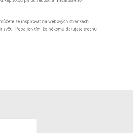
u kapitolou plnou radosti a mezilidského
, můžete se inspirovat na webových stránkách
it svět. Třeba jen tím, že někomu darujete trochu