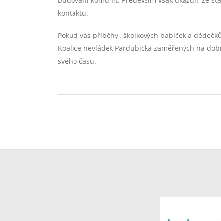
budování komunit. Především však ukazují, že st
kontaktu.
Pokud vás příběhy „školkových babiček a dědečků
Koalice nevládek Pardubicka zaměřených na dobr
svého času.