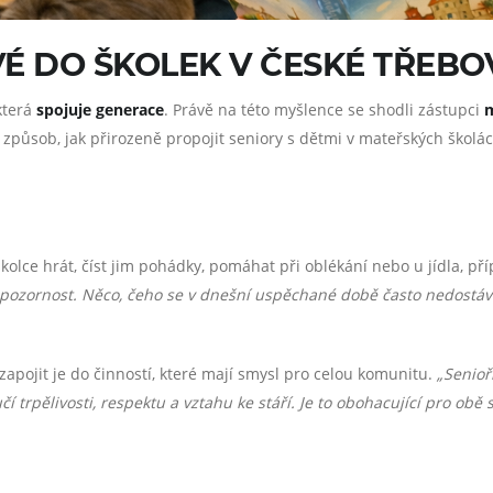
É DO ŠKOLEK V ČESKÉ TŘEBO
 která
spojuje generace
. Právě na této myšlence se shodli zástupci
m
t způsob, jak přirozeně propojit seniory s dětmi v mateřských školá
kolce hrát, číst jim pohádky, pomáhat při oblékání nebo u jídla, p
d a pozornost. Něco, čeho se v dnešní uspěchané době často nedostáv
 zapojit je do činností, které mají smysl pro celou komunitu.
„Senioř
í trpělivosti, respektu a vztahu ke stáří. Je to obohacující pro obě s