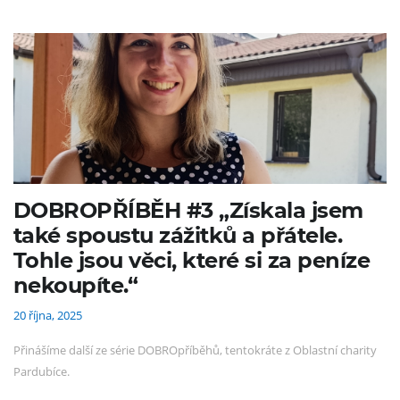
DOBROPŘÍBĚH #3 „Získala jsem
také spoustu zážitků a přátele.
Tohle jsou věci, které si za peníze
nekoupíte.“
20 října, 2025
Přinášíme další ze série DOBROpříběhů, tentokráte z Oblastní charity
Pardubíce.