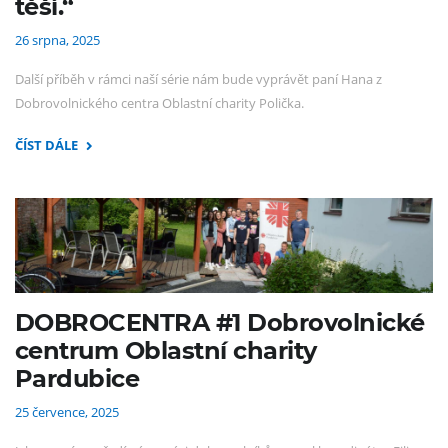
těší.“
26 srpna, 2025
Další příběh v rámci naší série nám bude vyprávět paní Hana z
Dobrovolnického centra Oblastní charity Polička.
ČÍST DÁLE
DOBROCENTRA #1 Dobrovolnické
centrum Oblastní charity
Pardubice
25 července, 2025