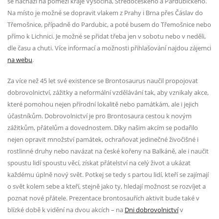
se nachází na pomezí kraje Vysočina, Středočeského a Pardubického.
Na místo je možné se dopravit vlakem z Prahy i Brna přes Čáslav do
Třemošnice, případně do Pardubic, a poté busem do Třemošnice nebo
přímo k Lichnici. Je možné se přidat třeba jen v sobotu nebo v neděli,
dle času a chuti. Více informací a možnosti přihlašování najdou zájemci
na webu
.
Za více než 45 let své existence se Brontosaurus naučil propojovat
dobrovolnictví, zážitky a neformální vzdělávání tak, aby vznikaly akce,
které pomohou nejen přírodní lokalitě nebo památkám, ale i jejich
účastníkům. Dobrovolnictví je pro Brontosaura cestou k novým
zážitkům, přátelům a dovednostem. Díky našim akcím se podařilo
nejen opravit množství památek, ochraňovat jedinečné živočišné i
rostlinné druhy nebo navázat na české kořeny na Balkáně, ale i naučit
spoustu lidí spoustu věcí, získat přátelství na celý život a ukázat
každému úplně nový svět. Potkej se tedy s partou lidí, kteří se zajímají
o svět kolem sebe a kteří, stejně jako ty, hledají možnost se rozvíjet a
poznat nové přátele. Prezentace brontosauřích aktivit bude také v
blízké době k vidění na dvou akcích – na
Dni dobrovolnictví
v