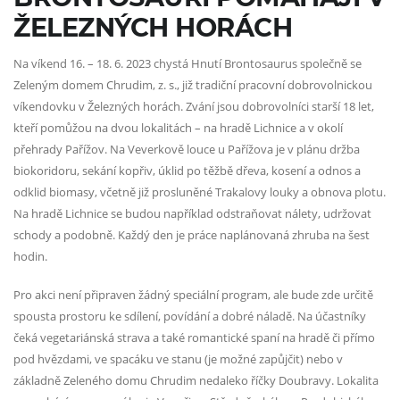
ŽELEZNÝCH HORÁCH
Na víkend 16. – 18. 6. 2023 chystá Hnutí Brontosaurus společně se
Zeleným domem Chrudim, z. s., již tradiční pracovní dobrovolnickou
víkendovku v Železných horách. Zvání jsou dobrovolníci starší 18 let,
kteří pomůžou na dvou lokalitách – na hradě Lichnice a v okolí
přehrady Pařížov. Na Veverkově louce u Pařížova je v plánu držba
biokoridoru, sekání kopřiv, úklid po těžbě dřeva, kosení a odnos a
odklid biomasy, včetně již prosluněné Trakalovy louky a obnova plotu.
Na hradě Lichnice se budou například odstraňovat nálety, udržovat
schody a podobně. Každý den je práce naplánovaná zhruba na šest
hodin.
Pro akci není připraven žádný speciální program, ale bude zde určitě
spousta prostoru ke sdílení, povídání a dobré náladě. Na účastníky
čeká vegetariánská strava a také romantické spaní na hradě či přímo
pod hvězdami, ve spacáku ve stanu (je možné zapůjčit) nebo v
základně Zeleného domu Chrudim nedaleko říčky Doubravy. Lokalita