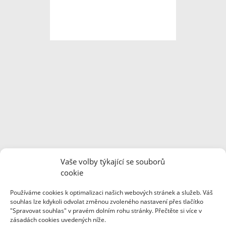
Regionální dobrovolnické centrum je finančně podpořeno
Vaše volby týkající se souborů
Ministerstvem vnitra ČR z dotačního Programu podpory a
cookie
fungování Regionálních dobrovolnických center a Pardubickým
krajem.
Používáme cookies k optimalizaci našich webových stránek a služeb. Váš
souhlas lze kdykoli odvolat změnou zvoleného nastavení přes tlačítko
"Spravovat souhlas" v pravém dolním rohu stránky. Přečtěte si více v
zásadách cookies uvedených níže.