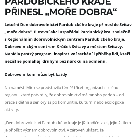
PARDUBICKÉHO KRAJE
PŘINESL „MOŘE DOBRA“
Letošní Den dobrovolnictví Pardubického kraje přinesl do Svitav
„moře dobra“. Putovní akci uspořádal Pardubický kraj společně
s Regionálním dobrovolnickým centrem Pardubického kraje,
Dobrovolnickým centrem Krůček Svitavy a městem Svitavy.
Nabídla pestrý program, inspirativní setkání i příběhy lidí, kteří
nezištně pomáhají druhým bez nároku na odměnu.
Dobrovolníkem může být každý
Na náměstí Míru se představilo téměř třicet organizací z celého
regionu, které potvrdily, že dobrovolnictví má mnoho podob – od
práce s dětmi a seniory až po komunitní, kulturní nebo ekologické
aktivity.
„Den dobrovolnictví Pardubického kraje je již tradiční akcí, jejímž cílem
je přiblížit význam dobrovolnictví. A zároveň ukázat, že