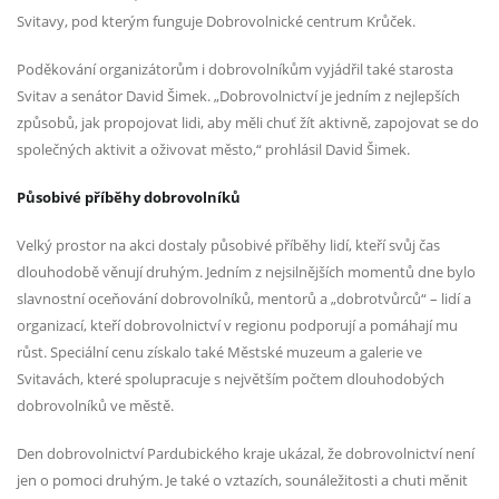
Svitavy, pod kterým funguje Dobrovolnické centrum Krůček.
Poděkování organizátorům i dobrovolníkům vyjádřil také starosta
Svitav a senátor David Šimek. „Dobrovolnictví je jedním z nejlepších
způsobů, jak propojovat lidi, aby měli chuť žít aktivně, zapojovat se do
společných aktivit a oživovat město,“ prohlásil David Šimek.
Působivé příběhy dobrovolníků
Velký prostor na akci dostaly působivé příběhy lidí, kteří svůj čas
dlouhodobě věnují druhým. Jedním z nejsilnějších momentů dne bylo
slavnostní oceňování dobrovolníků, mentorů a „dobrotvůrců“ – lidí a
organizací, kteří dobrovolnictví v regionu podporují a pomáhají mu
růst. Speciální cenu získalo také Městské muzeum a galerie ve
Svitavách, které spolupracuje s největším počtem dlouhodobých
dobrovolníků ve městě.
Den dobrovolnictví Pardubického kraje ukázal, že dobrovolnictví není
jen o pomoci druhým. Je také o vztazích, sounáležitosti a chuti měnit