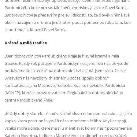
dobrovolníkem může být opravdu každý,“ uvedl náměstek hejtmana
Pardubického kraje pro sociální péči a neziskový sektor Pavel Šotola.
„Dobrovolnictví je především projev lidskosti. To, že člověk vnímá své
okolí, má zájem o druhé a je ochoten podat pomocnou ruku tam, kde
je potřeba,“ zdůraznil Pavel Šotola.
Krásná a milá tradice
„Den dobrovolnictví Pardubického kraje je hlavně krásná a milá
tradice. Každý rok putujeme Pardubickým krajem. Těší nás, že všude
potkáváme lidi, které téma dobrovolnictví zajímá. Jsem ráda, že i ve
Svitavách nás navzdory chladnému počasí spojilo dobro,“
konstatovala Jana Machová, ředitelka Koalice nevládek Pardubicka
(KONEP), která je provozovatelem Regionálního dobrovolnického
centra Pardubického kraje.
„Každý dobrý skutek – úsměv, vlídné slovo nebo podaná ruka – je jako
kapka, která postupně vytváří něco mnohem většího. Když se spojí,
vzniká moře dobra, které má sílu měnit svět kolem nás,“ poznamenala
Kateřina Novotná, ředitelka Mateřského a rodinného centra Krůček