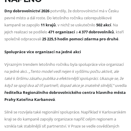
Dny dobrovolnictví 2026
potvrdily, že dobrovolnictví má v Česku
pevné místo a dál roste. Do letošního ročníku celorepublikové
kampaně se zapojilo
11 krajů
, v nichž se uskutečnilo
502 akcí
. Na
jejich realizaci se podílelo
471 organizací
a
4 377 dobrovolníků
, kteří
společně odpracovali
25 225,5 hodin pomoci zdarma pro druhé
.
Spolupráce více organizací na jedné akci
Výrazným trendem letošního ročníku byla spolupráce více organizací
na jedné akci.
„Tento model vedl nejen k vyššímu počtu aktivit, ale
také k širšímu zásahu publika a efektivnější spolupráci. Ukazuje se, že
když se spojí dva až tři partneři, dopad akce je znatelně silnější,“
uvedla
ředitelka Regionálního dobrovolnického centra hlavního města
Prahy Kateřina Karbanová
.
Silně se rozvíjela také regionální spolupráce. Například V Karlovarském
kraji se do kampaně zapojily organizace napříč celým regionem a
vznikla tak stabilnější síť partnerství. V Praze se vedle osvědčených