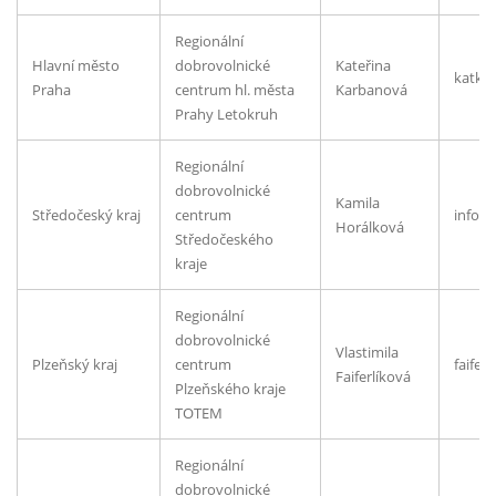
Regionální
Hlavní město
dobrovolnické
Kateřina
katka
Praha
centrum hl. města
Karbanová
Prahy Letokruh
Regionální
dobrovolnické
Kamila
Středočeský kraj
centrum
info@r
Horálková
Středočeského
kraje
Regionální
dobrovolnické
Vlastimila
Plzeňský kraj
centrum
faifer
Faiferlíková
Plzeňského kraje
TOTEM
Regionální
dobrovolnické