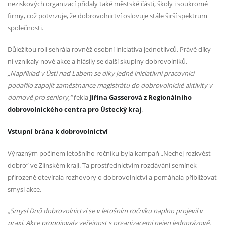
neziskových organizací přidaly také městské části, školy i soukromé
firmy, což potvrzuje, že dobrovolnictví oslovuje stále širší spektrum
společnosti.
Důležitou roli sehrála rovněž osobní iniciativa jednotlivců. Právě díky
ní vznikaly nové akce a hlásily se další skupiny dobrovolníků.
„Například v Ústí nad Labem se díky jedné iniciativní pracovnici
podařilo zapojit zaměstnance magistrátu do dobrovolnické aktivity v
domově pro seniory,“
řekla
Jiřina Gasserová z Regionálního
dobrovolnického centra pro Ústecký kraj
.
Vstupní brána k dobrovolnictví
Výrazným počinem letošního ročníku byla kampaň „Nechej rozkvést
dobro“ ve Zlínském kraji. Ta prostřednictvím rozdávání semínek
přirozeně otevírala rozhovory o dobrovolnictví a pomáhala přibližovat
smysl akce.
„Smysl Dnů dobrovolnictví se v letošním ročníku naplno projevil v
praxi. Akce propojovaly veřejnost s organizacemi nejen jednorázově,