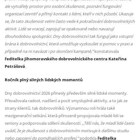
ale vytvářely prostor pro osobní zkušenost, poznání fungování
organizací zevnitř a přímý kontakt s lidmi, kteří v nich působí. Ukazuje
se, že tato zkušenost velmi často vede k pokračování dobrovolnických
aktivit. Lidé se vracejí, zapojují se opakovaně nebo navazují
dlouhodobou spolupráci. Dny dobrovolnictví tak fungují jako vstupní
brána k dobrovolnictví, která umožňuje vyzkoušet si pomoc v praxi a
případně na ni navázat i po skončení kampaně,“
konstatovala
ředitelka Jihomoravského dobrovolnického centra Kateřina
Petrášová
.
Ročník plný silných lidských momentů
Dny dobrovolnictví 2026 přinesly především silné lidské momenty.
Převažovala radost, nadšení a pocit smysluplné aktivity, a to jak ze
strany klientů, tak dobrovolníků. Významnou roli hrála také
mezigenerační setkání, která přirozeně propojovala mladé lidi se
seniory a podporovala sdílení zkušeností.
„Těší nás, že mladí lidé často
uvádí, že je zkušenost s dobrovolnictvím motivuje k dalšímu studiu
nebo zapojení do pomáhajících profesí,“
podotkla
ředitelka