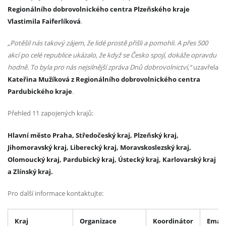
Regionálního dobrovolnického centra Plzeňského kraje
Vlastimila Faiferlíková
.
„Potěšil nás takový zájem, že lidé prostě přišli a pomohli. A přes 500
akcí po celé republice ukázalo, že když se Česko spojí, dokáže opravdu
hodně. To byla pro nás nejsilnější zpráva Dnů dobrovolnictví,“
uzavřela
Kateřina Mužíková z Regionálního dobrovolnického centra
Pardubického kraje
.
Přehled 11 zapojených krajů:
Hlavní město Praha, Středočeský kraj, Plzeňský kraj,
Jihomoravský kraj, Liberecký kraj, Moravskoslezský kraj,
Olomoucký kraj, Pardubický kraj, Ústecký kraj, Karlovarský kraj
a Zlínský kraj.
Pro další informace kontaktujte:
Kraj
Organizace
Koordinátor
Email