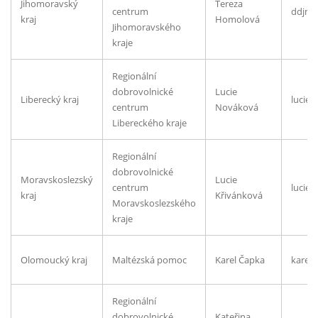
Jihomoravský
Tereza
centrum
ddjmk
kraj
Homolová
Jihomoravského
kraje
Regionální
dobrovolnické
Lucie
Liberecký kraj
lucie
centrum
Nováková
Libereckého kraje
Regionální
dobrovolnické
Moravskoslezský
Lucie
centrum
lucie.
kraj
Křivánková
Moravskoslezského
kraje
Olomoucký kraj
Maltézská pomoc
Karel Čapka
karel
Regionální
dobrovolnické
Kateřina