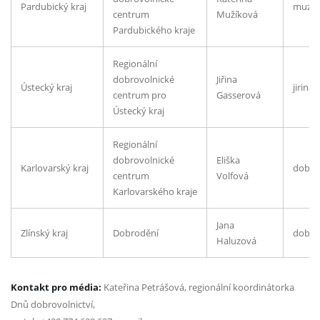
Pardubický kraj
muzik
centrum
Mužíková
Pardubického kraje
Regionální
dobrovolnické
Jiřina
Ústecký kraj
jirina
centrum pro
Gasserová
Ústecký kraj
Regionální
dobrovolnické
Eliška
Karlovarský kraj
dobro
centrum
Volfová
Karlovarského kraje
Jana
Zlínský kraj
Dobrodění
dobro
Haluzová
Kontakt pro média:
Kateřina Petrášová, regionální koordinátorka
Dnů dobrovolnictví,