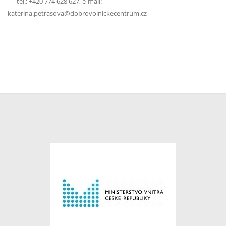
tel.: +420 774 628 627, e-mail:
katerina.petrasova@dobrovolnickecentrum.cz