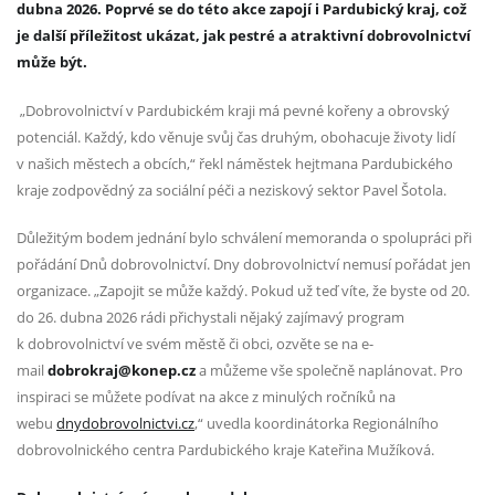
dubna 2026. Poprvé se do této akce zapojí i Pardubický kraj, což
je další příležitost ukázat, jak pestré a atraktivní dobrovolnictví
může být.
„Dobrovolnictví v Pardubickém kraji má pevné kořeny a obrovský
potenciál. Každý, kdo věnuje svůj čas druhým, obohacuje životy lidí
v našich městech a obcích,“ řekl náměstek hejtmana Pardubického
kraje zodpovědný za sociální péči a neziskový sektor Pavel Šotola.
Důležitým bodem jednání bylo schválení memoranda o spolupráci při
pořádání Dnů dobrovolnictví. Dny dobrovolnictví nemusí pořádat jen
organizace. „Zapojit se může každý. Pokud už teď víte, že byste od 20.
do 26. dubna 2026 rádi přichystali nějaký zajímavý program
k dobrovolnictví ve svém městě či obci, ozvěte se na e-
mail
dobrokraj@konep.cz
a můžeme vše společně naplánovat. Pro
inspiraci se můžete podívat na akce z minulých ročníků na
webu
dnydobrovolnictvi.cz
,“ uvedla koordinátorka Regionálního
dobrovolnického centra Pardubického kraje Kateřina Mužíková.