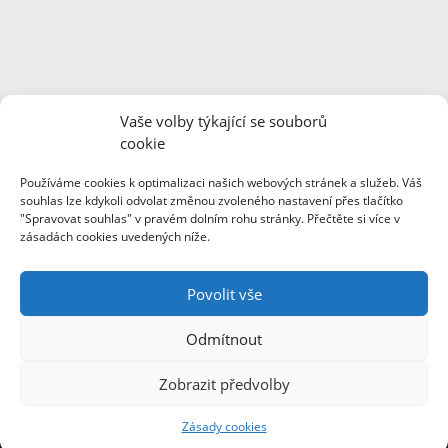
Regionální dobrovolnické centrum je finančně podpořeno
Vaše volby týkající se souborů
Ministerstvem vnitra ČR z dotačního Programu podpory a
cookie
fungování Regionálních dobrovolnických center a Pardubickým
krajem.
Používáme cookies k optimalizaci našich webových stránek a služeb. Váš
souhlas lze kdykoli odvolat změnou zvoleného nastavení přes tlačítko
"Spravovat souhlas" v pravém dolním rohu stránky. Přečtěte si více v
zásadách cookies uvedených níže.
Webové stránky byly pořízeny za finanční podpory společnosti
Foxconn Česká republika.
Povolit vše
Odmítnout
Zobrazit předvolby
Zásady cookies
© 2020 KONEP