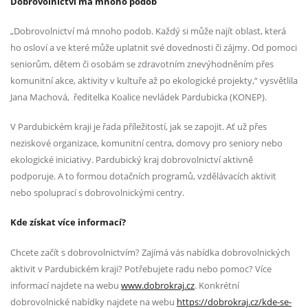
Dobrovolnictví má mnoho podob
„Dobrovolnictví má mnoho podob. Každý si může najít oblast, která
ho osloví a ve které může uplatnit své dovednosti či zájmy. Od pomoci
seniorům, dětem či osobám se zdravotním znevýhodněním přes
komunitní akce, aktivity v kultuře až po ekologické projekty,“ vysvětlila
Jana Machová, ředitelka Koalice nevládek Pardubicka (KONEP).
V Pardubickém kraji je řada příležitostí, jak se zapojit. Ať už přes
neziskové organizace, komunitní centra, domovy pro seniory nebo
ekologické iniciativy. Pardubický kraj dobrovolnictví aktivně
podporuje. A to formou dotačních programů, vzdělávacích aktivit
nebo spoluprací s dobrovolnickými centry.
Kde získat více informací?
Chcete začít s dobrovolnictvím? Zajímá vás nabídka dobrovolnických
aktivit v Pardubickém kraji? Potřebujete radu nebo pomoc? Více
informací najdete na webu
www.dobrokraj.cz
. Konkrétní
dobrovolnické nabídky najdete na webu
https://dobrokraj.cz/kde-se-