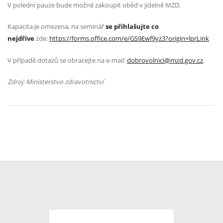
V polední pauze bude možné zakoupit oběd v jídelně MZD.
Kapacita je omezena, na seminář
se přihlašujte co
nejdříve
zde:
https://forms.office.com/e/GS9Ewf9yz3?origin=lprLink
V případě dotazů se obracejte na e-mail:
dobrovolnici@mzd.gov.cz
.
Zdroj: Ministerstvo zdravotnictví