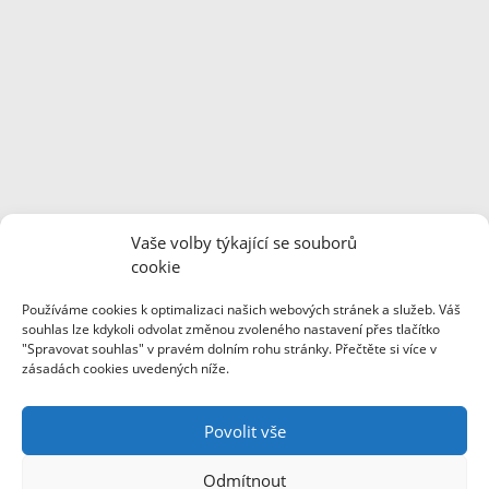
Regionální dobrovolnické centrum je finančně podpořeno
Vaše volby týkající se souborů
Ministerstvem vnitra ČR z dotačního Programu podpory a
cookie
fungování Regionálních dobrovolnických center a Pardubickým
krajem.
Používáme cookies k optimalizaci našich webových stránek a služeb. Váš
souhlas lze kdykoli odvolat změnou zvoleného nastavení přes tlačítko
"Spravovat souhlas" v pravém dolním rohu stránky. Přečtěte si více v
zásadách cookies uvedených níže.
Webové stránky byly pořízeny za finanční podpory společnosti
Foxconn Česká republika.
Povolit vše
Odmítnout