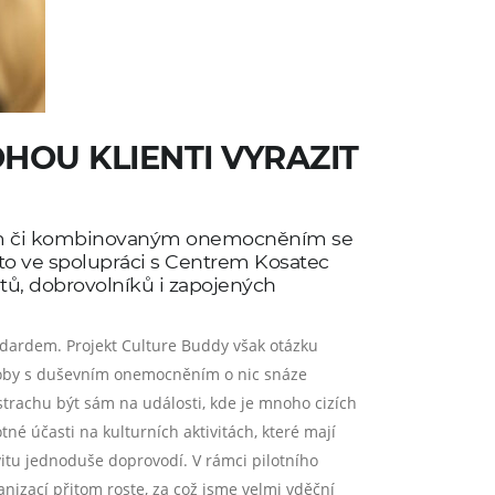
HOU KLIENTI VYRAZIT
vním či kombinovaným onemocněním se
oto ve spolupráci s Centrem Kosatec
ntů, dobrovolníků i zapojených
ndardem. Projekt Culture Buddy však otázku
o osoby s duševním onemocněním o nic snáze
trachu být sám na události, kde je mnoho cizích
é účasti na kulturních aktivitách, které mají
itu jednoduše doprovodí. V rámci pilotního
nizací přitom roste, za což jsme velmi vděční