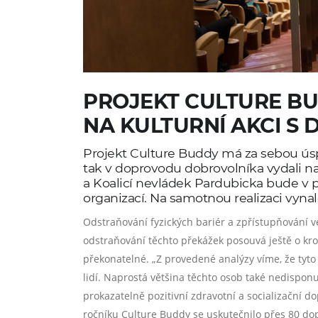
PROJEKT CULTURE BU
NA KULTURNÍ AKCI 
Projekt Culture Buddy má za sebou ús
tak v doprovodu dobrovolníka vydali na
a Koalicí nevládek Pardubicka bude v p
organizací. Na samotnou realizaci vyna
Odstraňování fyzických bariér a zpřístupňování 
odstraňování těchto překážek posouvá ještě o kro
překonatelné. „
Z provedené analýzy víme, že tyt
lidí. Naprostá většina těchto osob také nedispon
prokazatelně pozitivní zdravotní a socializační d
ročníku Culture Buddy se uskutečnilo přes 80 dop