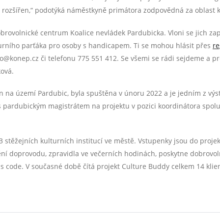
 rozšířen,“ podotýká náměstkyně primátora zodpovědná za oblast ku
brovolnické centrum Koalice nevládek Pardubicka. Vloni se jich zap
rního parťáka pro osoby s handicapem. Ti se mohou hlásit přes
re
@konep.cz či telefonu 775 551 412. Se všemi se rádi sejdeme a pr
ková.
ován na území Pardubic, byla spuštěna v únoru 2022 a je jedním z v
s pardubickým magistrátem na projektu v pozici koordinátora spolup
3 stěžejních kulturních institucí ve městě. Vstupenky jsou do proj
í doprovodu, zpravidla ve večerních hodinách, poskytne dobrovolní
s code. V současné době čítá projekt Culture Buddy celkem 14 klie