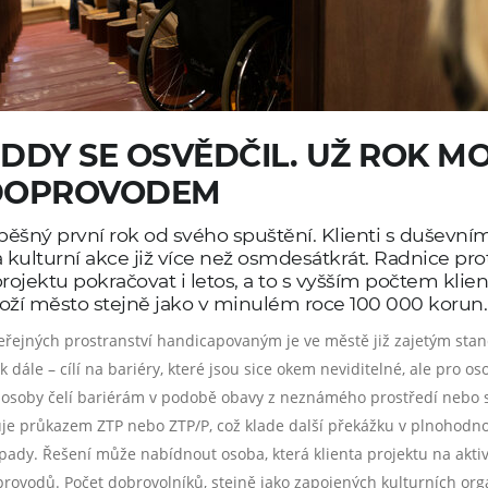
DDY SE OSVĚDČIL. UŽ ROK MO
S DOPROVODEM
pěšný první rok od svého spuštění. Klienti s duše
 kulturní akce již více než osmdesátkrát. Radnice pr
rojektu pokračovat i letos, a to s vyšším počtem klie
loží město stejně jako v minulém roce 100 000 korun.
veřejných prostranství handicapovaným je ve městě již zajetým sta
k dále – cílí na bariéry, které jsou sice okem neviditelné, ale pr
o osoby čelí bariérám v podobě obavy z neznámého prostředí nebo s
uje průkazem ZTP nebo ZTP/P, což klade další překážku v plnohodnotn
opady.
Řešení může nabídnout osoba, která klienta projektu na aktiv
rovodů. Počet dobrovolníků, stejně jako zapojených kulturních orga