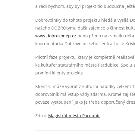
a rádi bychom, aby byl projekt do budoucna ještě
Dobrovolníky do tohoto projektu hledá a vysílá Do
našeho DOBROtýmu další zájemce o činnost kultu
www.dobrokonep.cz
nebo přímo na e-mailu dobro
koordinátorka Dobrovolnického centra Lucie Křiv
Pilotní fáze projektu, který je kompletně realiz
ke kultuře“ statutárního města Pardubice. Spolu 
prvními klienty projektu.
Klient si může vybrat z kulturní nabídky celkem 1
dobrovolník má vstup vždy zdarma. Kromě zajištěn
povaze vystoupení, jako je třeba doporučený dres
Zdroj:
Magistrát města Pardubic