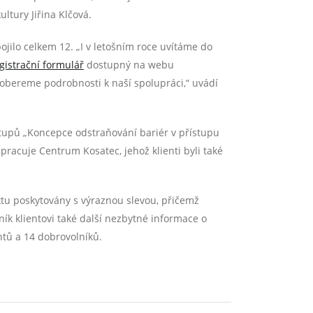
ltury Jiřina Klčová.
ojilo celkem 12. „I v letošním roce uvítáme do
gistrační formulář
dostupný na webu
obereme podrobnosti k naší spolupráci,“ uvádí
ýstupů „Koncepce odstraňování bariér v přístupu
racuje Centrum Kosatec, jehož klienti byli také
ektu poskytovány s výraznou slevou, přičemž
k klientovi také další nezbytné informace o
ntů a 14 dobrovolníků.