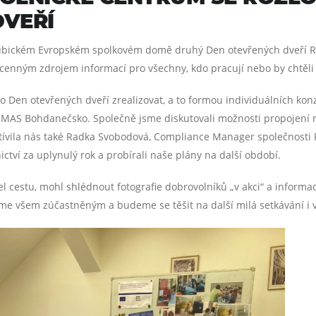
VEŘÍ
rdubickém Evropském spolkovém domě druhý Den otevřených dveří R
 cenným zdrojem informací pro všechny, kdo pracují nebo by chtěli 
o Den otevřených dveří zrealizovat, a to formou individuálních kon
ě MAS Bohdanečsko. Společně jsme diskutovali možnosti propojení n
vštívila nás také Radka Svobodová, Compliance Manager společnosti 
ictví za uplynulý rok a probírali naše plány na další období.
l cestu, mohl shlédnout fotografie dobrovolníků „v akci“ a inform
me všem zúčastněným a budeme se těšit na další milá setkávání i v