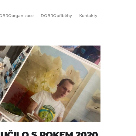
OBROorganizace
DOBROpříběhy
Kontakty
UČILO S ROKEM 2020