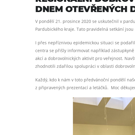
DNEM OTEVŘENÝCH D
V pondělí 21. prosince 2020 se uskutečnil v pa
Pardubického kraje. Tato pravidelná setkání jsou
I přes nepříznivou epidemickou situaci se podařil
centra se přišly informovat například zástupkyn
akcí a dobrovolnických aktivit pro veřejnost. Na
zhodnotili zdařilou spolupráci v oblasti dobrovoln
Každý, kdo k nám v toto předvánoční pondělí naše
z připravených prezentací a letáčků. Moc děkuje