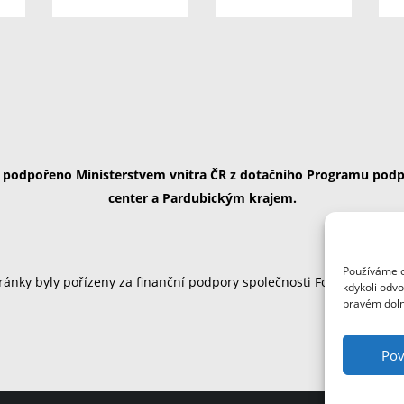
ě podpořeno Ministerstvem vnitra ČR z dotačního Programu podp
center a Pardubickým krajem.
Používáme c
ánky byly pořízeny za finanční podpory společnosti Foxconn Česká
kdykoli odvo
pravém doln
Pov