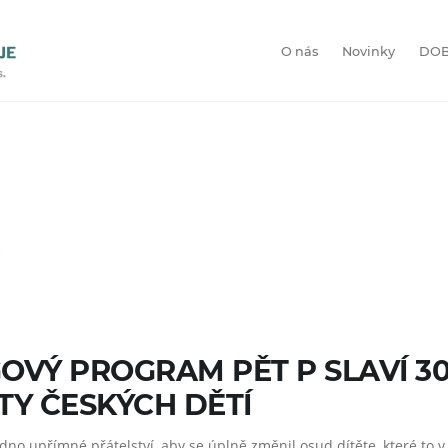
O nás
Novinky
DOB
VÝ PROGRAM PĚT P SLAVÍ 30 L
OTY ČESKÝCH DĚTÍ
edno upřímné přátelství, aby se úplně změnil osud dítěte, které to