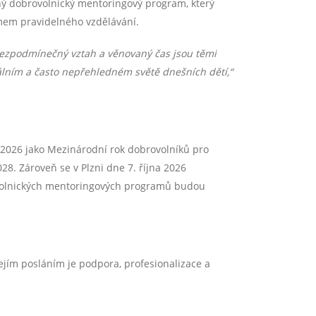
aný dobrovolnický mentoringový program, který
mem pravidelného vzdělávání.
 bezpodmínečný vztah a věnovaný čas jsou těmi
álním a často nepřehledném světě dnešních dětí,“
k 2026 jako Mezinárodní rok dobrovolníků pro
028. Zároveň se v Plzni dne 7. října 2026
ovolnických mentoringových programů budou
ejím posláním je podpora, profesionalizace a