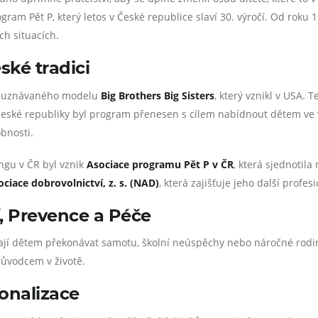
ram Pět P, který letos v České republice slaví 30. výročí. Od roku
ích situacích.
ké tradici
ně uznávaného modelu
Big Brothers Big Sisters
, který vznikl v USA.
eské republiky byl program přenesen s cílem nabídnout dětem ve 
obnosti.
ingu v ČR byl vznik
Asociace programu Pět P v ČR
, která sjednotil
ciace dobrovolnictví, z. s. (NAD)
, která zajišťuje jeho další profes
, Prevence a Péče
ají dětem překonávat samotu, školní neúspěchy nebo náročné rodin
růvodcem v životě.
ionalizace