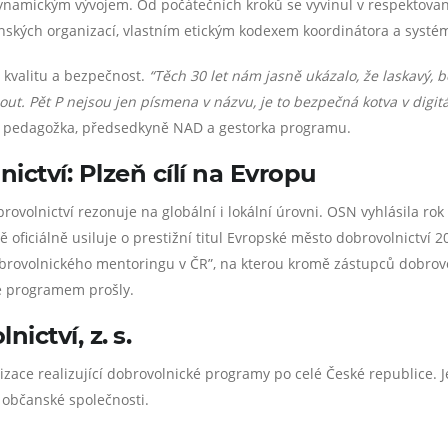
P dynamickým vývojem. Od počátečních kroků se vyvinul v respektov
kých organizací, vlastním etickým kodexem koordinátora a systé
kvalitu a bezpečnost.
“Těch 30 let nám jasně ukázalo, že laskavý,
t. Pět P nejsou jen písmena v názvu, je to bezpečná kotva v digit
ká pedagožka, předsedkyně NAD a gestorka programu.
ctví: Plzeň cílí na Evropu
ovolnictví rezonuje na globální i lokální úrovni. OSN vyhlásila ro
ě oficiálně usiluje o prestižní titul Evropské město dobrovolnictví 2
obrovolnického mentoringu v ČR”, na kterou kromě zástupců dobr
eré programem prošly.
nictví, z.
s.
izace realizující dobrovolnické programy po celé České republice. J
 občanské společnosti.