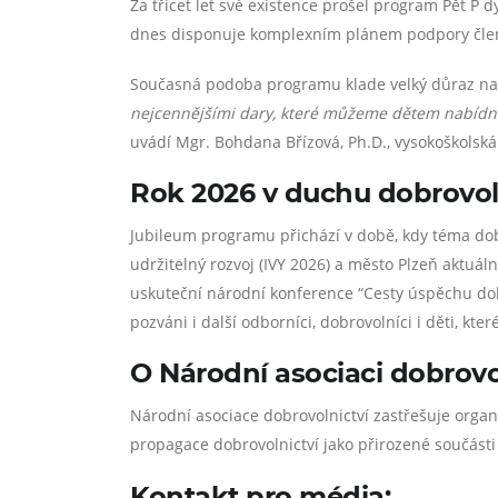
Za třicet let své existence prošel program Pět 
dnes disponuje komplexním plánem podpory člens
Současná podoba programu klade velký důraz na 
nejcennějšími dary, které můžeme dětem nabídnou
uvádí Mgr. Bohdana Břízová, Ph.D., vysokoškols
Rok 2026 v duchu dobrovolni
Jubileum programu přichází v době, kdy téma dobr
udržitelný rozvoj (IVY 2026) a město Plzeň aktuáln
uskuteční národní konference “Cesty úspěchu d
pozváni i další odborníci, dobrovolníci i děti, kt
O Národní asociaci dobrovol
Národní asociace dobrovolnictví zastřešuje organ
propagace dobrovolnictví jako přirozené součásti
Kontakt pro média: