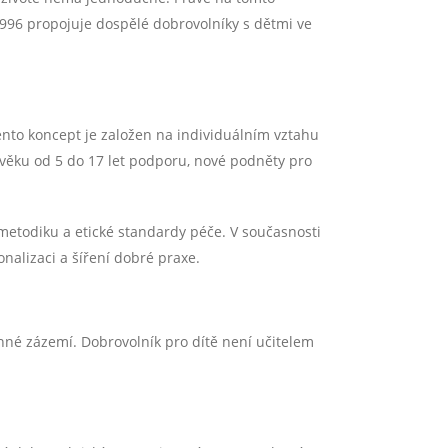
 1996 propojuje dospělé dobrovolníky s dětmi ve
 Tento koncept je založen na individuálním vztahu
věku od 5 do 17 let podporu, nové podněty pro
a metodiku a etické standardy péče. V současnosti
ionalizaci a šíření dobré praxe.
né zázemí. Dobrovolník pro dítě není učitelem