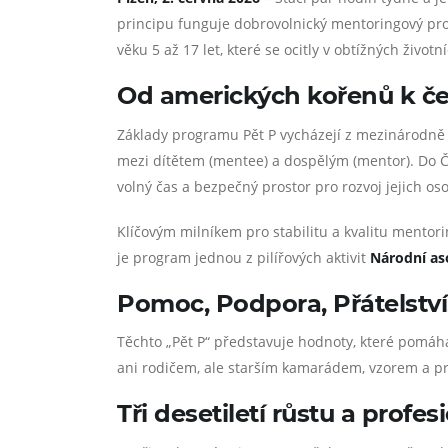
principu funguje dobrovolnický mentoringový prog
věku 5 až 17 let, které se ocitly v obtížných životn
Od amerických kořenů k čes
Základy programu Pět P vycházejí z mezinárod
mezi dítětem (mentee) a dospělým (mentor). Do Č
volný čas a bezpečný prostor pro rozvoj jejich os
Klíčovým milníkem pro stabilitu a kvalitu mentor
je program jednou z pilířových aktivit
Národní aso
Pomoc, Podpora, Přátelství
Těchto „Pět P“ představuje hodnoty, které pomáh
ani rodičem, ale starším kamarádem, vzorem a p
Tři desetiletí růstu a profes