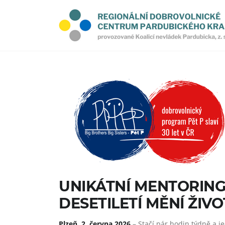
UNIKÁTNÍ MENTORINGO
DESETILETÍ MĚNÍ ŽIV
Plzeň, 2. června 2026
– Stačí pár hodin týdně a j