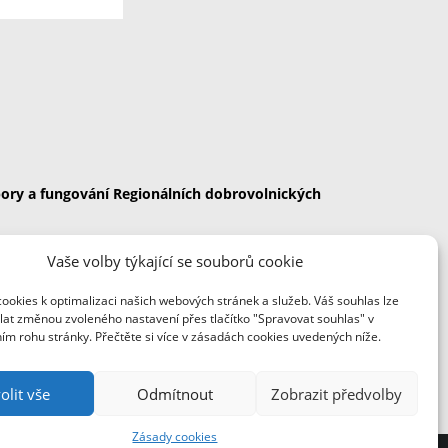
ory a fungování Regionálních dobrovolnických
Vaše volby týkající se souborů cookie
ookies k optimalizaci našich webových stránek a služeb. Váš souhlas lze
 republika.
lat změnou zvoleného nastavení přes tlačítko "Spravovat souhlas" v
ím rohu stránky. Přečtěte si více v zásadách cookies uvedených níže.
olit vše
Odmítnout
Zobrazit předvolby
Zásady cookies