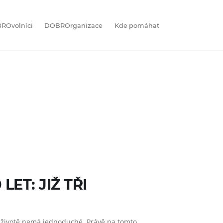
ROvolníci
DOBROrganizace
Kde pomáhat
ET: JIŽ TŘI
 v životě nemá jednoduché. Právě na tomto